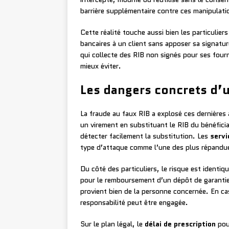
barrière supplémentaire contre ces manipulati
Cette réalité touche aussi bien les particulie
bancaires à un client sans apposer sa signatur
qui collecte des RIB non signés pour ses fourn
mieux éviter.
Les dangers concrets d’u
La fraude au faux RIB a explosé ces dernières a
un virement en substituant le RIB du bénéficiai
détecter facilement la substitution. Les
servi
type d’attaque comme l’une des plus répandu
Du côté des particuliers, le risque est identiq
pour le remboursement d’un dépôt de garantie
provient bien de la personne concernée. En c
responsabilité peut être engagée.
Sur le plan légal, le
délai de prescription
pour