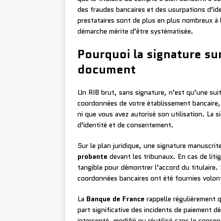
des fraudes bancaires et des usurpations d’ide
prestataires sont de plus en plus nombreux à l
démarche mérite d’être systématisée.
Pourquoi la signature su
document
Un RIB brut, sans signature, n’est qu’une suit
coordonnées de votre établissement bancaire, m
ni que vous avez autorisé son utilisation. La
d’identité et de consentement.
Sur le plan juridique, une signature manuscri
probante
devant les tribunaux. En cas de litig
tangible pour démontrer l’accord du titulaire. S
coordonnées bancaires ont été fournies volon
La
Banque de France
rappelle régulièrement 
part significative des incidents de paiement 
intercepté, modifié ou réutilisé sans le conse