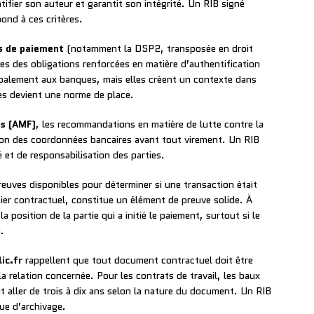
ntifier son auteur et garantit son intégrité. Un RIB signé
pond à ces critères.
s de paiement
(notamment la DSP2, transposée en droit
es des obligations renforcées en matière d’authentification
ipalement aux banques, mais elles créent un contexte dans
res devient une norme de place.
rs (AMF)
, les recommandations en matière de lutte contre la
tion des coordonnées bancaires avant tout virement. Un RIB
é et de responsabilisation des parties.
preuves disponibles pour déterminer si une transaction était
ier contractuel, constitue un élément de preuve solide. À
la position de la partie qui a initié le paiement, surtout si le
.
ic.fr
rappellent que tout document contractuel doit être
a relation concernée. Pour les contrats de travail, les baux
t aller de trois à dix ans selon la nature du document. Un RIB
ue d’archivage.