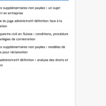
s supplémentaires non payées : un sujet
nt en entreprise
le du juge administratif définition face à la
lation
questre civil en Suisse : conditions, procédure
ratégies de contestation
s supplémentaires non payées : modèles de
es pour réclamation
administratif définition : analyse des droits et
rs