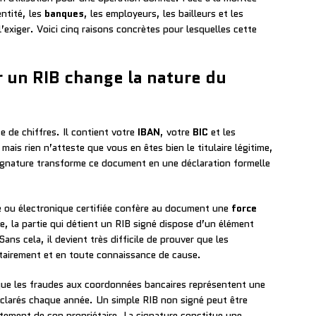
ntité, les
banques
, les employeurs, les bailleurs et les
’exiger. Voici cinq raisons concrètes pour lesquelles cette
r un RIB change la nature du
e de chiffres. Il contient votre
IBAN
, votre
BIC
et les
ais rien n’atteste que vous en êtes bien le titulaire légitime,
 signature transforme ce document en une déclaration formelle
te ou électronique certifiée confère au document une
force
e, la partie qui détient un RIB signé dispose d’un élément
ans cela, il devient très difficile de prouver que les
tairement et en toute connaissance de cause.
que les fraudes aux coordonnées bancaires représentent une
déclarés chaque année. Un simple RIB non signé peut être
ntement de son propriétaire. La signature constitue une