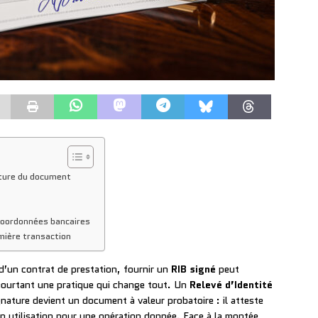
ature du document
s coordonnées bancaires
mière transaction
 d’un contrat de prestation, fournir un
RIB signé
peut
 pourtant une pratique qui change tout. Un
Relevé d’Identité
ignature devient un document à valeur probatoire : il atteste
on utilisation pour une opération donnée. Face à la montée