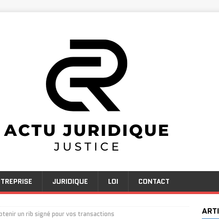
TREPRISE
JURIDIQUE
LOI
CONTACT
ART
btenir un rib signé pour vos transactions