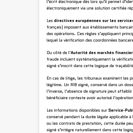
l’écrit électronique dès lors qu’il permet d’ide
électroniquement via une solution certifiée ré
Les
directives européennes sur les service
français) imposent aux établissements bancair
des opérations. Ces règles s’appliquent princ
lequel la vérification des coordonnées bancai
Du côté de l’
Autorité des marchés financie
fraude incluent systématiquement la vérifica
signé s’inscrit dans cette logique de traçabilit
En cas de litige, les tribunaux examinent les 
légitime. Un RIB signé, conservé dans un doss
l’inverse, l’absence de signature peut affaiblir 
bénéficiaire conteste avoir autorisé l’opération
Les informations disponibles sur
Service-Publ
conservé pendant la durée légale applicable à l
ou les contrats de prestation, cette durée peu
signé s’intègre naturellement dans cette logiq