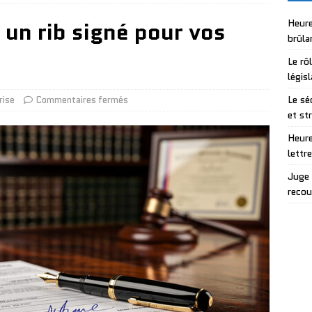
 un rib signé pour vos
Heure
brûla
Le rô
légis
Le sé
rise
Commentaires fermés
et st
Heure
lettr
Juge 
recou