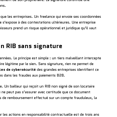
ons.
rs que les entreprises. Un freelance qui envoie ses coordonnées
e s’expose à des contestations ultérieures. Une entreprise
isseurs prend un risque opérationnel et juridique qu’il vaut
n RIB sans signature
nnées. Le principe est simple : un tiers malveillant intercepte
re légitime par le sien. Sans signature, rien ne permet de
ces de cybersécurité
des grandes entreprises identifient ce
es dans les fraudes aux paiements B2B.
ue. Un bailleur qui reçoit un RIB non signé de son locataire
 ne peut pas s’assurer avec certitude que ce document
as de remboursement effectué sur un compte frauduleux, la
 les actions en responsabilité contractuelle est de trois ans