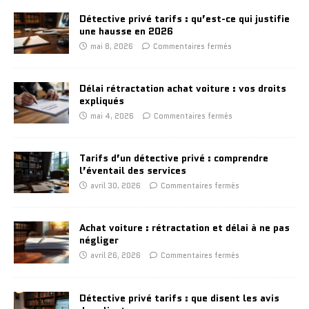
Détective privé tarifs : qu’est-ce qui justifie
une hausse en 2026
mai 8, 2026
Commentaires fermés
Délai rétractation achat voiture : vos droits
expliqués
mai 4, 2026
Commentaires fermés
Tarifs d’un détective privé : comprendre
l’éventail des services
avril 30, 2026
Commentaires fermés
Achat voiture : rétractation et délai à ne pas
négliger
avril 26, 2026
Commentaires fermés
Détective privé tarifs : que disent les avis