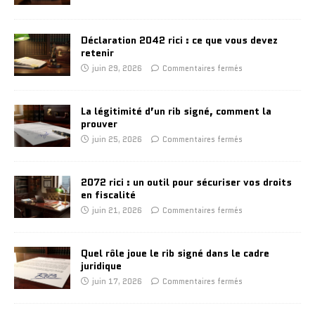
Déclaration 2042 rici : ce que vous devez
retenir
juin 29, 2026
Commentaires fermés
La légitimité d’un rib signé, comment la
prouver
juin 25, 2026
Commentaires fermés
2072 rici : un outil pour sécuriser vos droits
en fiscalité
juin 21, 2026
Commentaires fermés
Quel rôle joue le rib signé dans le cadre
juridique
juin 17, 2026
Commentaires fermés