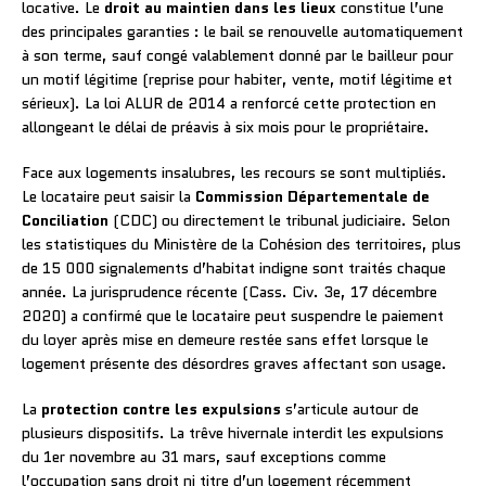
locative. Le
droit au maintien dans les lieux
constitue l’une
des principales garanties : le bail se renouvelle automatiquement
à son terme, sauf congé valablement donné par le bailleur pour
un motif légitime (reprise pour habiter, vente, motif légitime et
sérieux). La loi ALUR de 2014 a renforcé cette protection en
allongeant le délai de préavis à six mois pour le propriétaire.
Face aux logements insalubres, les recours se sont multipliés.
Le locataire peut saisir la
Commission Départementale de
Conciliation
(CDC) ou directement le tribunal judiciaire. Selon
les statistiques du Ministère de la Cohésion des territoires, plus
de 15 000 signalements d’habitat indigne sont traités chaque
année. La jurisprudence récente (Cass. Civ. 3e, 17 décembre
2020) a confirmé que le locataire peut suspendre le paiement
du loyer après mise en demeure restée sans effet lorsque le
logement présente des désordres graves affectant son usage.
La
protection contre les expulsions
s’articule autour de
plusieurs dispositifs. La trêve hivernale interdit les expulsions
du 1er novembre au 31 mars, sauf exceptions comme
l’occupation sans droit ni titre d’un logement récemment