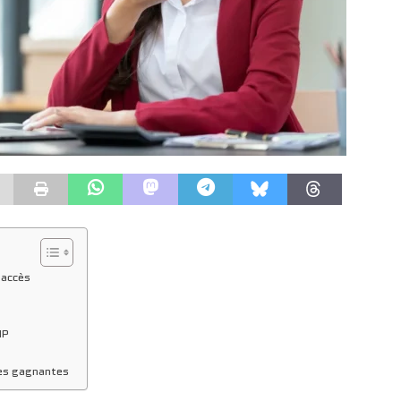
’accès
NP
ies gagnantes