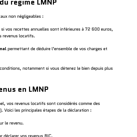
x du régime LMNP
caux non négligeables :
si vos recettes annuelles sont inférieures à 72 600 euros,
 revenus locatifs.
mal
permettant de déduire l’ensemble de vos charges et
conditions, notamment si vous détenez le bien depuis plus
evenus en LMNP
el, vos revenus locatifs sont considérés comme des
. Voici les principales étapes de la déclaration :
ur le revenu.
r déclarer vos revenus BIC.