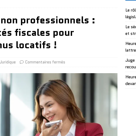
Le rô
non professionnels :
légis
Le sé
tés fiscales pour
et st
us locatifs !
Heure
lettr
Juge 
Juridique
Commentaires fermés
recou
Heure
devan