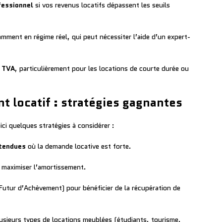
fessionnel
si vos revenus locatifs dépassent les seuils
mment en régime réel, qui peut nécessiter l’aide d’un expert-
e TVA
, particulièrement pour les locations de courte durée ou
t locatif : stratégies gagnantes
ici quelques stratégies à considérer :
tendues
où la demande locative est forte.
 maximiser l’amortissement.
Futur d’Achèvement) pour bénéficier de la récupération de
lusieurs types de locations meublées (étudiants, tourisme,