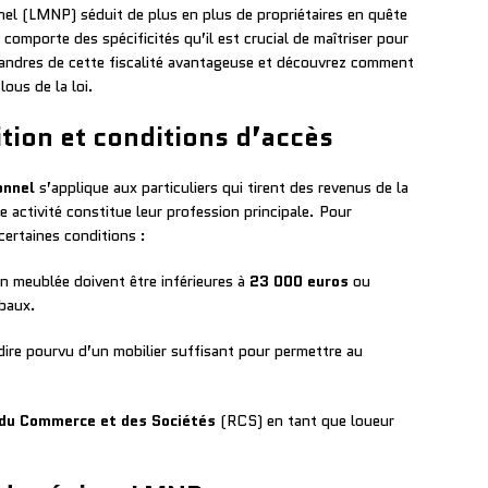
el (LMNP) séduit de plus en plus de propriétaires en quête
 comporte des spécificités qu’il est crucial de maîtriser pour
éandres de cette fiscalité avantageuse et découvrez comment
ous de la loi.
ition et conditions d’accès
onnel
s’applique aux particuliers qui tirent des revenus de la
 activité constitue leur profession principale. Pour
certaines conditions :
on meublée doivent être inférieures à
23 000 euros
ou
baux.
dire pourvu d’un mobilier suffisant pour permettre au
 du Commerce et des Sociétés
(RCS) en tant que loueur