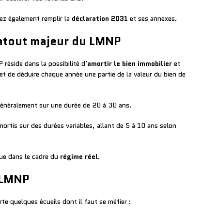
rez également remplir la
déclaration 2031
et ses annexes.
 atout majeur du LMNP
réside dans la possibilité d’
amortir le bien immobilier
et
t de déduire chaque année une partie de la valeur du bien de
 généralement sur une durée de 20 à 30 ans.
rtis sur des durées variables, allant de 5 à 10 ans selon
que dans le cadre du
régime réel
.
n LMNP
 quelques écueils dont il faut se méfier :