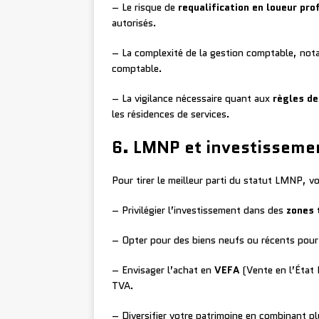
– Le risque de
requalification en loueur pro
autorisés.
– La complexité de la gestion comptable, nota
comptable.
– La vigilance nécessaire quant aux
règles d
les résidences de services.
6. LMNP et investissemen
Pour tirer le meilleur parti du statut LMNP, vo
– Privilégier l’investissement dans des
zones 
– Opter pour des biens neufs ou récents pour
– Envisager l’achat en
VEFA
(Vente en l’État 
TVA.
– Diversifier votre patrimoine en combinant p