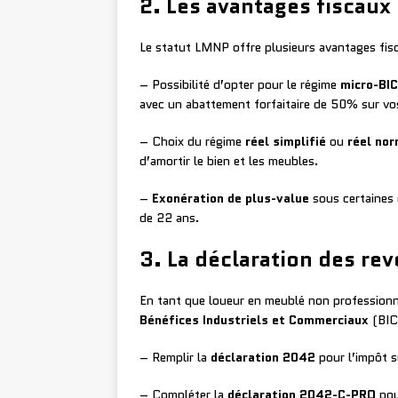
2. Les avantages fiscau
Le statut LMNP offre plusieurs avantages fis
– Possibilité d’opter pour le régime
micro-BIC
avec un abattement forfaitaire de 50% sur vos
– Choix du régime
réel simplifié
ou
réel nor
d’amortir le bien et les meubles.
–
Exonération de plus-value
sous certaines 
de 22 ans.
3. La déclaration des r
En tant que loueur en meublé non professionn
Bénéfices Industriels et Commerciaux
(BIC)
– Remplir la
déclaration 2042
pour l’impôt s
– Compléter la
déclaration 2042-C-PRO
pou