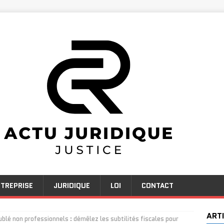
TREPRISE
JURIDIQUE
LOI
CONTACT
ART
blé non professionnels : démêlez les subtilités fiscales pour