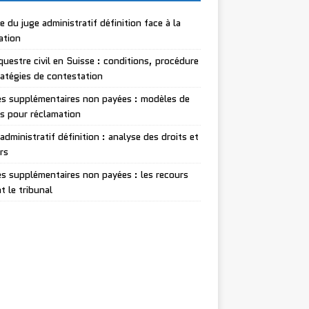
le du juge administratif définition face à la
lation
questre civil en Suisse : conditions, procédure
ratégies de contestation
s supplémentaires non payées : modèles de
es pour réclamation
administratif définition : analyse des droits et
rs
s supplémentaires non payées : les recours
t le tribunal