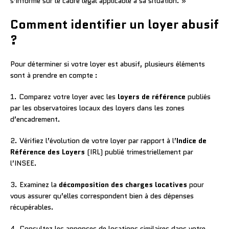
s’informe sur le cadre légal applicable à sa situation. »
Comment identifier un loyer abusif
?
Pour déterminer si votre loyer est abusif, plusieurs éléments
sont à prendre en compte :
1. Comparez votre loyer avec les
loyers de référence
publiés
par les observatoires locaux des loyers dans les zones
d’encadrement.
2. Vérifiez l’évolution de votre loyer par rapport à l’
Indice de
Référence des Loyers
(IRL) publié trimestriellement par
l’INSEE.
3. Examinez la
décomposition des charges locatives
pour
vous assurer qu’elles correspondent bien à des dépenses
récupérables.
4. Consultez les annonces de locations similaires dans votre