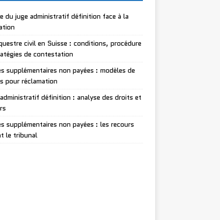
le du juge administratif définition face à la
lation
questre civil en Suisse : conditions, procédure
ratégies de contestation
s supplémentaires non payées : modèles de
es pour réclamation
administratif définition : analyse des droits et
rs
s supplémentaires non payées : les recours
t le tribunal