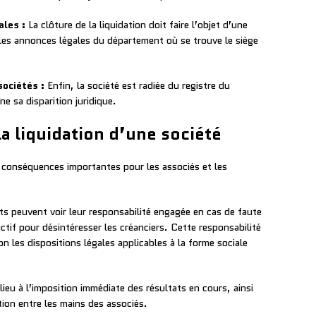
ales :
La clôture de la liquidation doit faire l’objet d’une
r les annonces légales du département où se trouve le siège
sociétés :
Enfin, la société est radiée du registre du
e sa disparition juridique.
a liquidation d’une société
s conséquences importantes pour les associés et les
ts peuvent voir leur responsabilité engagée en cas de faute
ctif pour désintéresser les créanciers. Cette responsabilité
on les dispositions légales applicables à la forme sociale
ieu à l’imposition immédiate des résultats en cours, ainsi
tion entre les mains des associés.