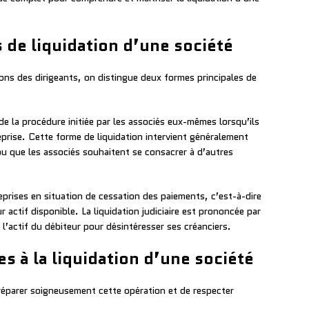
s de liquidation d’une société
ons des dirigeants, on distingue deux formes principales de
 de la procédure initiée par les associés eux-mêmes lorsqu’ils
reprise. Cette forme de liquidation intervient généralement
 ou que les associés souhaitent se consacrer à d’autres
eprises en situation de cessation des paiements, c’est-à-dire
r actif disponible. La liquidation judiciaire est prononcée par
 l’actif du débiteur pour désintéresser ses créanciers.
es à la liquidation d’une société
préparer soigneusement cette opération et de respecter