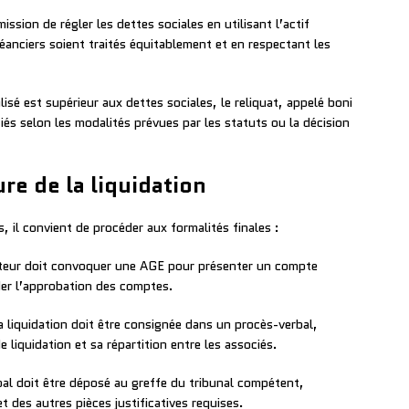
ission de régler les dettes sociales en utilisant l’actif
créanciers soient traités équitablement et en respectant les
alisé est supérieur aux dettes sociales, le reliquat, appelé boni
ociés selon les modalités prévues par les statuts ou la décision
ure de la liquidation
, il convient de procéder aux formalités finales :
ateur doit convoquer une AGE pour présenter un compte
der l’approbation des comptes.
a liquidation doit être consignée dans un procès-verbal,
iquidation et sa répartition entre les associés.
al doit être déposé au greffe du tribunal compétent,
 des autres pièces justificatives requises.