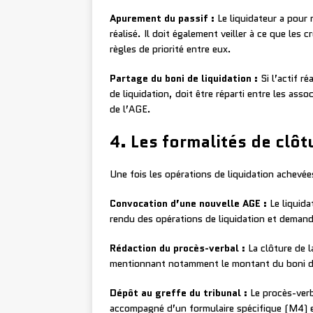
Apurement du passif :
Le liquidateur a pour m
réalisé. Il doit également veiller à ce que les 
règles de priorité entre eux.
Partage du boni de liquidation :
Si l’actif ré
de liquidation, doit être réparti entre les ass
de l’AGE.
4. Les formalités de clôt
Une fois les opérations de liquidation achevées
Convocation d’une nouvelle AGE :
Le liquid
rendu des opérations de liquidation et deman
Rédaction du procès-verbal :
La clôture de l
mentionnant notamment le montant du boni de l
Dépôt au greffe du tribunal :
Le procès-verb
accompagné d’un formulaire spécifique (M4) et