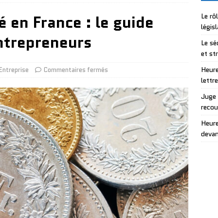
é en France : le guide
Le rô
légis
ntrepreneurs
Le sé
et st
Heure
Entreprise
Commentaires fermés
lettr
Juge 
recou
Heure
devan